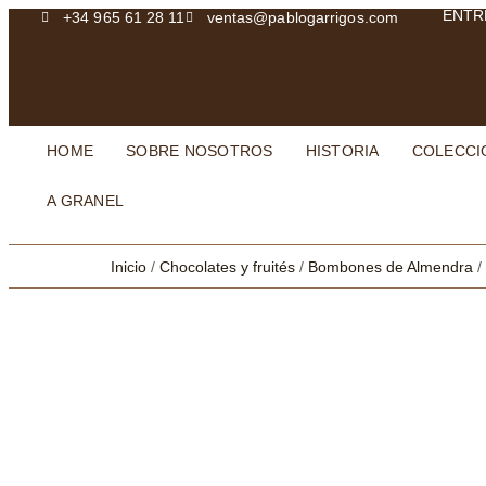
ENTR
+34 965 61 28 11
ventas@pablogarrigos.com
HOME
SOBRE NOSOTROS
HISTORIA
COLECCI
A GRANEL
Inicio
/
Chocolates y fruités
/
Bombones de Almendra
/