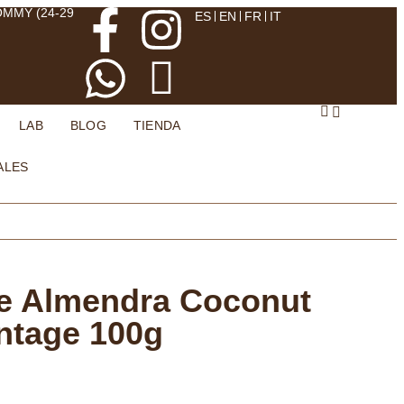
OMMY (24-29
ES
EN
FR
IT
LAB
BLOG
TIENDA
ALES
 Almendra Coconut
ntage 100g