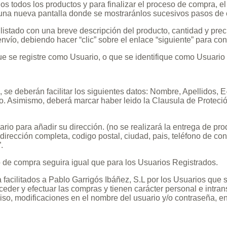
s todos los productos y para finalizar el proceso de compra, el
 a una nueva pantalla donde se mostraránlos sucesivos pasos de
stado con una breve descripción del producto, cantidad y preci
 envío, debiendo hacer “clic” sobre el enlace “siguiente” para con
ue se registre como Usuario, o que se identifique como Usuario 
se deberán facilitar los siguientes datos: Nombre, Apellidos, E
. Asimismo, deberá marcar haber leido la Clausula de Proteción 
ario para añadir su dirección. (no se realizará la entrega de pr
dirección completa, codigo postal, ciudad, pais, teléfono de con
.
o de compra seguira igual que para los Usuarios Registrados.
facilitados a Pablo Garrigós Ibáñez, S.L por los Usuarios que 
cceder y efectuar las compras y tienen carácter personal e intran
iso, modificaciones en el nombre del usuario y/o contraseña, e