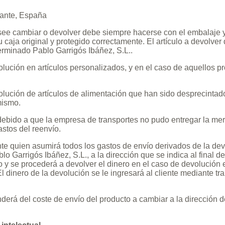
icante, España
esee cambiar o devolver debe siempre hacerse con el embalaje y 
aja original y protegido correctamente. El artículo a devolver
terminado Pablo Garrigós Ibáñez, S.L..
olución en artículos personalizados, y en el caso de aquellos p
olución de artículos de alimentación que han sido desprecintad
mismo.
 debido a que la empresa de transportes no pudo entregar la mer
astos del reenvío.
nte quien asumirá todos los gastos de envío derivados de la devo
lo Garrigós Ibáñez, S.L., a la dirección que se indica al final de
 y se procederá a devolver el dinero en el caso de devolución e
El dinero de la devolución se le ingresará al cliente mediante t
derá del coste de envío del producto a cambiar a la dirección d