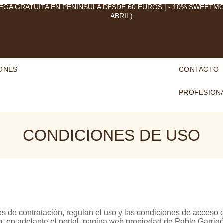
EGA GRATUITA EN PENÍNSULA DESDE 60 EUROS | - 10% SWEETM
ABRIL)
ONES
CONTACTO
PROFESION
CONDICIONES DE USO
s de contratación, regulan el uso y las condiciones de acceso d
m, en adelante el portal, pagina web propiedad de Pablo Garrig