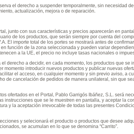
eserva el derecho a suspender temporalmente, sin necesidad de p
iento, actualización, mejora o de reparación.
rtal, junto con sus características y precios aparecerán en pant
Usuario de los productos, que serán siempre por cuenta del comp
V.A. El importe total de los portes se mostrará antes de confirmar
en función de la zona seleccionada y pueden variar dependiend
tenecen a la UE, el precio no incluye tasas nacionales o impues
a el derecho a decidir, en cada momento, los productos que se i
ier momento introducir nuevos productos y publicar nuevas ofer
facilitar el acceso, en cualquier momento y sin previo aviso, a c
echo de cancelación de pedidos de manera unilateral, sin que s
ctos ofertados en el Portal, Pablo Garrigós Ibáñez, S.L. será n
as instrucciones que se le muestren en pantalla, y aceptar la 
tura y la aceptación irrevocable de todas las presentes Condi
secciones y selecionará el producto o productos que desee adqui
eccionados, se acumulan en lo que se denomina “Carrito”.