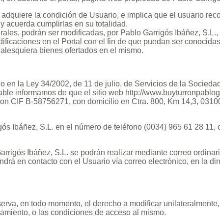
se adquiere la condición de Usuario, e implica que el usuario r
y acuerda cumplirlas en su totalidad.
ales, podrán ser modificadas, por Pablo Garrigós Ibáñez, S.L.,
ificaciones en el Portal con el fin de que puedan ser conocidas
 cualesquiera bienes ofertados en el mismo.
o en la Ley 34/2002, de 11 de julio, de Servicios de la Socied
cable informamos de que el sitio web http://www.buyturronpablo
con CIF B-58756271, con domicilio en Ctra. 800, Km 14,3, 03100
ós Ibáñez, S.L. en el número de teléfono (0034) 965 61 28 11, o
rigós Ibáñez, S.L. se podrán realizar mediante correo ordinario
drá en contacto con el Usuario vía correo electrónico, en la di
serva, en todo momento, el derecho a modificar unilateralmente, 
onamiento, o las condiciones de acceso al mismo.