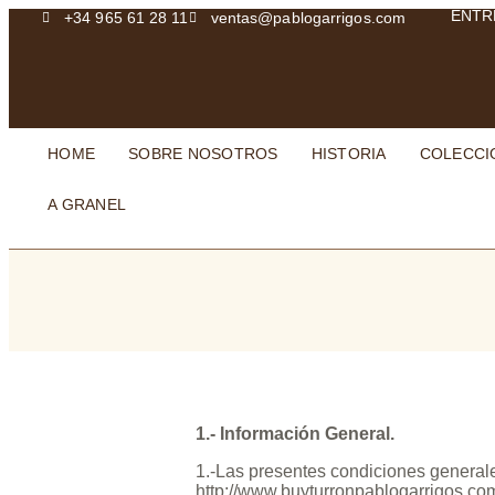
ENTR
+34 965 61 28 11
ventas@pablogarrigos.com
HOME
SOBRE NOSOTROS
HISTORIA
COLECCI
A GRANEL
1.- Información General.
1.-Las presentes condiciones generale
http://www.buyturronpablogarrigos.co