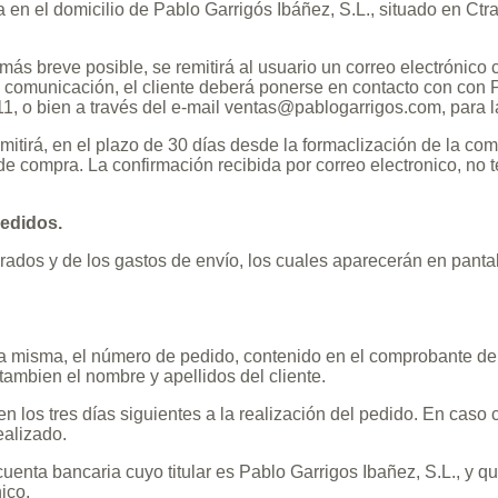
en el domicilio de Pablo Garrigós Ibáñez, S.L., situado en Ctra
más breve posible, se remitirá al usuario un correo electrónico
a comunicación, el cliente deberá ponerse en contacto con con P
1, o bien a través del e-mail
ventas@pablogarrigos.com
, para 
itirá, en el plazo de 30 días desde la formaclización de la comp
de compra. La confirmación recibida por correo electronico, no
pedidos.
rados y de los gastos de envío, los cuales aparecerán en pantal
la misma, el número de pedido, contenido en el comprobante de
tambien el nombre y apellidos del cliente.
en los tres días siguientes a la realización del pedido. En caso 
ealizado.
cuenta bancaria cuyo titular es Pablo Garrigos Ibañez, S.L., y q
ico.