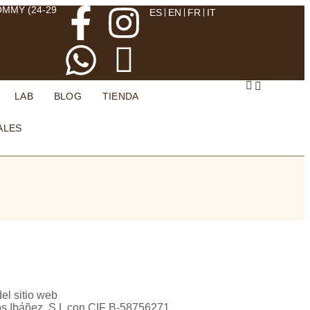
OMMY (24-29
ES
EN
FR
IT
LAB
BLOG
TIENDA
ALES
el sitio web
ós Ibáñez, S.L con CIF B-58756271.