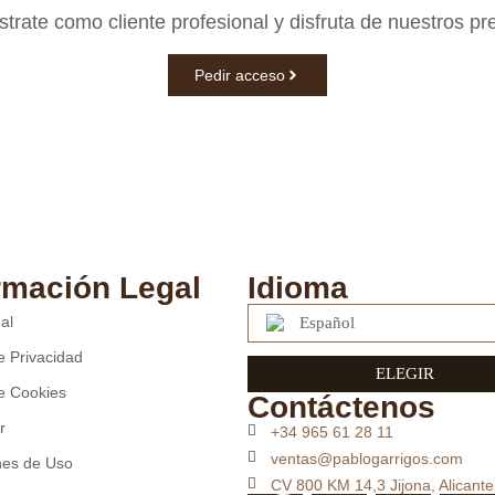
trate como cliente profesional y disfruta de nuestros pr
Pedir acceso
rmación Legal
Idioma
al
Español
de Privacidad
ELEGIR
de Cookies
Contáctenos
r
+34 965 61 28 11
ventas@pablogarrigos.com
nes de Uso
CV 800 KM 14,3 Jijona, Alicante