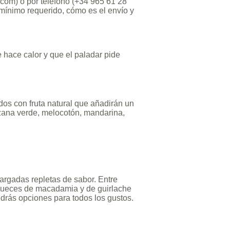
.com
) o por teléfono (+34 965 61 28
 mínimo requerido, cómo es el envío y
 hace calor y que el paladar pide
os con fruta natural que añadirán un
anzana verde, melocotón, mandarina,
largadas repletas de sabor. Entre
y nueces de macadamia y de guirlache
ndrás opciones para todos los gustos.