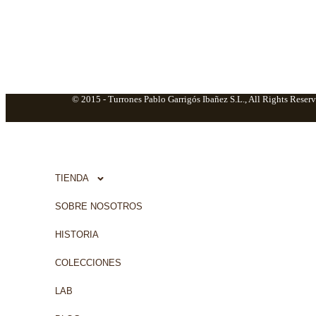
© 2015 -
Turrones Pablo Garrigós Ibañez S.L., All Rights Reserv
TIENDA
SOBRE NOSOTROS
HISTORIA
COLECCIONES
LAB