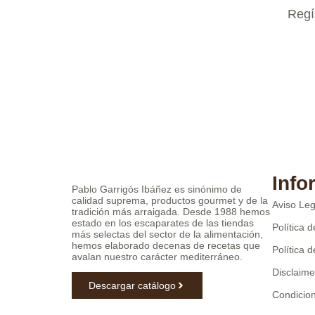
Regís
Info
Pablo Garrigós Ibáñez es sinónimo de
calidad suprema, productos gourmet y de la
Aviso Leg
tradición más arraigada. Desde 1988 hemos
estado en los escaparates de las tiendas
Política 
más selectas del sector de la alimentación,
hemos elaborado decenas de recetas que
Política 
avalan nuestro carácter mediterráneo.
Disclaime
Descargar catálogo
Condicio