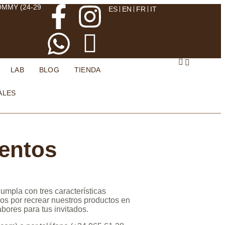
OMMY (24-29
ES
EN
FR
IT
LAB
BLOG
TIENDA
ALES
ventos
umpla con tres características
s por recrear nuestros productos en
bores para tus invitados.