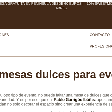
EGA GRATUITA EN PENÍNSULA DESDE 60 EUROS | - 10% SWEETM
ABRIL)
ONES
CONTACTO
PROFESION
mesas dulces para e
u otro tipo de evento, no puede faltar una mesa de dulces que c
 variedad. Y es por eso que en
Pablo Garrigós Ibáñez
apostamo
n no solo decorar el espacio sino crear una experiencia de sa