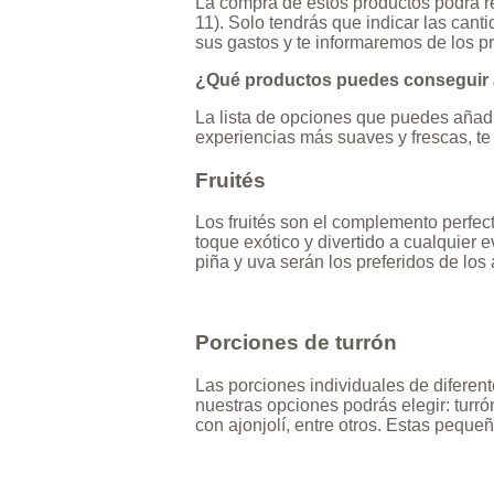
La compra de estos productos podrá rea
11). Solo tendrás que indicar las can
sus gastos y te informaremos de los pr
¿Qué productos puedes conseguir 
La lista de opciones que puedes añadir
experiencias más suaves y frescas, te
Fruités
Los fruités son el complemento perfec
toque exótico y divertido a cualquier 
piña y uva serán los preferidos de los
Porciones de turrón
Las porciones individuales de diferent
nuestras opciones podrás elegir: turr
con ajonjolí, entre otros. Estas peque