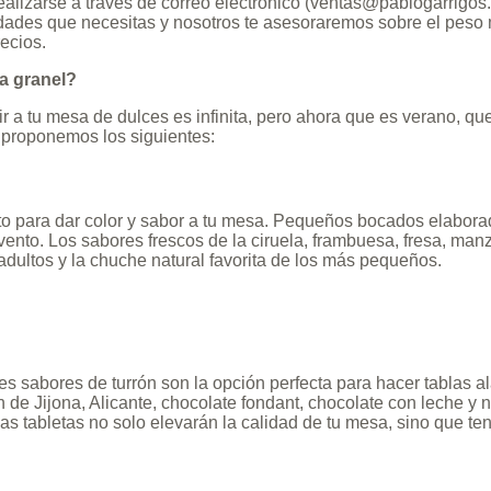
lizarse a través de correo electrónico (
ventas@pablogarrigos
tidades que necesitas y nosotros te asesoraremos sobre el peso
ecios.
a granel?
 a tu mesa de dulces es infinita, pero ahora que es verano, que
 proponemos los siguientes:
to para dar color y sabor a tu mesa. Pequeños bocados elaborad
evento. Los sabores frescos de la ciruela, frambuesa, fresa, m
 adultos y la chuche natural favorita de los más pequeños.
es sabores de turrón son la opción perfecta para hacer tablas a
ón de Jijona, Alicante, chocolate fondant, chocolate con leche 
ñas tabletas no solo elevarán la calidad de tu mesa, sino que te