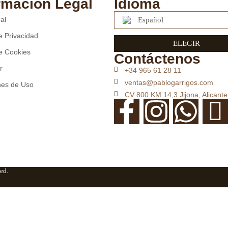
rmación Legal
Idioma
al
Español
de Privacidad
ELEGIR
de Cookies
Contáctenos
r
+34 965 61 28 11
ventas@pablogarrigos.com
nes de Uso
CV 800 KM 14,3 Jijona, Alicante
ed.