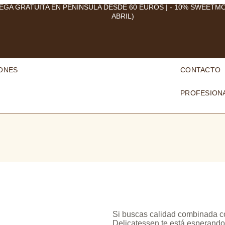
EGA GRATUITA EN PENÍNSULA DESDE 60 EUROS | - 10% SWEETM
ABRIL)
ONES
CONTACTO
PROFESION
Si buscas calidad combinada c
Delicatessen te está esperando