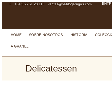
ENTR
+34 965 61 28 11
ventas@pablogarrigos.com
HOME
SOBRE NOSOTROS
HISTORIA
COLECCI
A GRANEL
Delicatessen