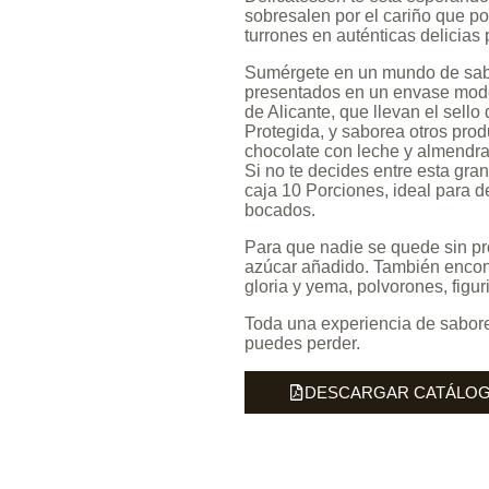
sobresalen por el cariño que po
turrones en auténticas delicias 
Sumérgete en un mundo de sabo
presentados en un envase modern
de Alicante, que llevan el sello
Protegida, y saborea otros prod
chocolate con leche y almendras,
Si no te decides entre esta gra
caja 10 Porciones, ideal para 
bocados.
Para que nadie se quede sin pro
azúcar añadido. También encont
gloria y yema, polvorones, figu
Toda una experiencia de sabore
puedes perder.
DESCARGAR CATÁLO