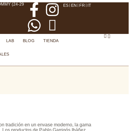
OMMY (24-29
ES
EN
FR
IT
LAB
BLOG
TIENDA
ALES
on tradición en un envase moderno, la gama
. Los productos de Pablo Garrigós Ibáñez