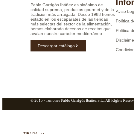
Info
Pablo Garrigós Ibáñez es sinónimo de
calidad suprema, productos gourmet y de la
Aviso Leg
tradición más arraigada. Desde 1988 hemos
estado en los escaparates de las tiendas
Política 
más selectas del sector de la alimentación,
hemos elaborado decenas de recetas que
Política 
avalan nuestro carácter mediterráneo.
Disclaime
Descargar catálogo
Condicio
© 2015 -
Turrones Pablo Garrigós Ibañez S.L., All Rights Reserv
TIENDA