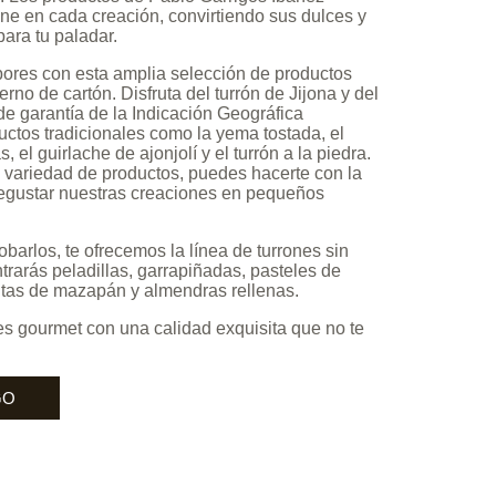
ne en cada creación, convirtiendo sus dulces y
para tu paladar.
res con esta amplia selección de productos
o de cartón. Disfruta del turrón de Jijona y del
 de garantía de la Indicación Geográfica
uctos tradicionales como la yema tostada, el
 el guirlache de ajonjolí y el turrón a la piedra.
n variedad de productos, puedes hacerte con la
degustar nuestras creaciones en pequeños
barlos, te ofrecemos la línea de turrones sin
rarás peladillas, garrapiñadas, pasteles de
ritas de mazapán y almendras rellenas.
s gourmet con una calidad exquisita que no te
GO