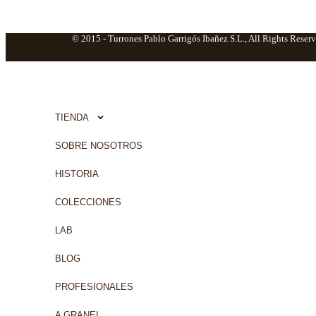
© 2015 -
Turrones Pablo Garrigós Ibañez S.L., All Rights Reserv
TIENDA
SOBRE NOSOTROS
HISTORIA
COLECCIONES
LAB
BLOG
PROFESIONALES
A GRANEL