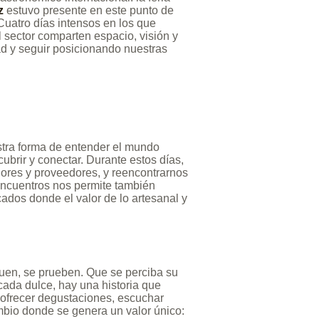
z
estuvo presente en este punto de
Cuatro días intensos en los que
 sector comparten espacio, visión y
ad y seguir posicionando nuestras
estra forma de entender el mundo
brir y conectar. Durante estos días,
dores y proveedores, y reencontrarnos
 encuentros nos permite también
dos donde el valor de lo artesanal y
quen, se prueben. Que se perciba su
cada dulce, hay una historia que
 ofrecer degustaciones, escuchar
mbio donde se genera un valor único: