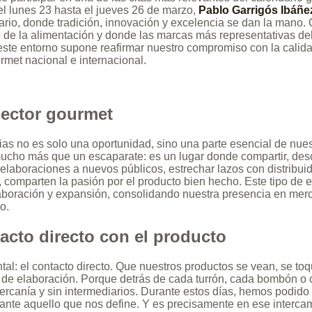
el lunes 23 hasta el jueves 26 de marzo,
Pablo Garrigós Ibáñe
ario, donde tradición, innovación y excelencia se dan la mano. 
o de la alimentación y donde las marcas más representativas del
e este entorno supone reafirmar nuestro compromiso con la calid
rmet nacional e internacional.
 sector gourmet
ferias no es solo una oportunidad, sino una parte esencial de nu
cho más que un escaparate: es un lugar donde compartir, descu
laboraciones a nuevos públicos, estrechar lazos con distribui
 comparten la pasión por el producto bien hecho. Este tipo de
boración y expansión, consolidando nuestra presencia en merca
o.
acto directo con el producto
tal: el contacto directo. Que nuestros productos se vean, se to
 de elaboración. Porque detrás de cada turrón, cada bombón o 
rcanía y sin intermediarios. Durante estos días, hemos podido
tante aquello que nos define. Y es precisamente en ese interca