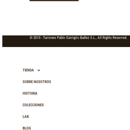
© 2015 -
Turrones Pablo Garrigós Ibañez S.L., All Rights Reserved.
TIENDA
SOBRE NOSOTROS
HISTORIA
COLECCIONES
LAB
BLOG