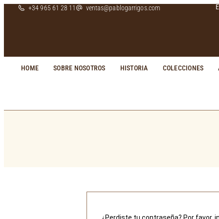
E
+34 965 61 28 11
ventas@pablogarrigos.com
HOME
SOBRE NOSOTROS
HISTORIA
COLECCIONES
¿Perdiste tu contraseña? Por favor, 