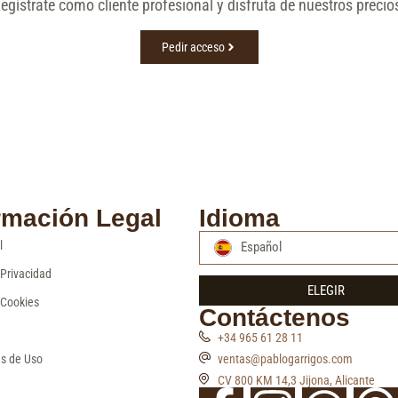
egístrate como cliente profesional y disfruta de nuestros precio
Pedir acceso
rmación Legal
Idioma
l
Español
 Privacidad
ELEGIR
 Cookies
Contáctenos
+34 965 61 28 11
s de Uso
ventas@pablogarrigos.com
CV 800 KM 14,3 Jijona, Alicante