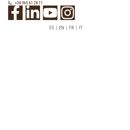
+34 965 61 28 11
ES
EN
FR
IT