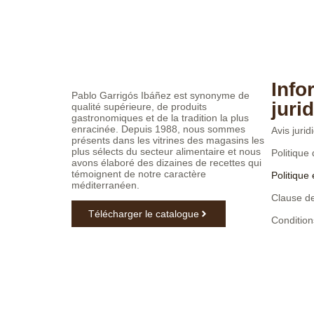
Info
Pablo Garrigós Ibáñez est synonyme de
juri
qualité supérieure, de produits
gastronomiques et de la tradition la plus
enracinée. Depuis 1988, nous sommes
Avis jurid
présents dans les vitrines des magasins les
plus sélects du secteur alimentaire et nous
Politique 
avons élaboré des dizaines de recettes qui
témoignent de notre caractère
Politique
méditerranéen.
Clause de
Télécharger le catalogue
Conditions