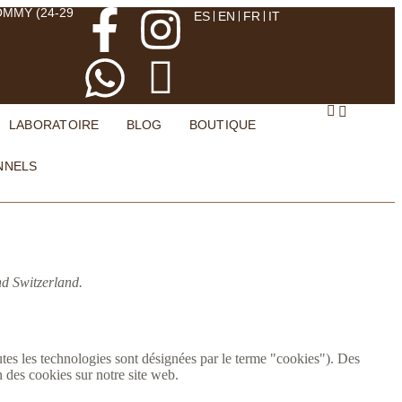
OMMY (24-29
ES
EN
FR
IT
LABORATOIRE
BLOG
BOUTIQUE
NNELS
nd Switzerland.
utes les technologies sont désignées par le terme "cookies"). Des
 des cookies sur notre site web.