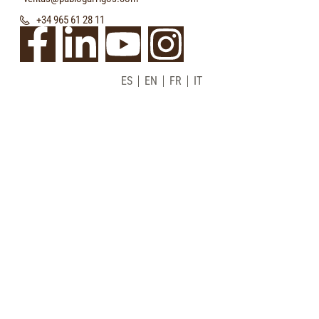
+34 965 61 28 11
ES
EN
FR
IT