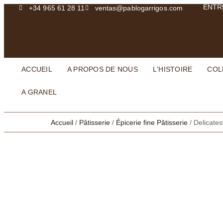
ENTR
+34 965 61 28 11
ventas@pablogarrigos.com
ACCUEIL
A PROPOS DE NOUS
L'HISTOIRE
COL
A GRANEL
Accueil
/
Pâtisserie
/
Épicerie fine Pâtisserie
/ Delicate