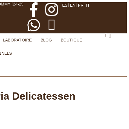
OMMY (24-29
ES
EN
FR
IT
LABORATOIRE
BLOG
BOUTIQUE
NNELS
ia Delicatessen