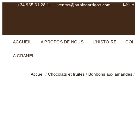
ENTR
+34 965 61 28 11
ventas@pablogarrigos.com
ACCUEIL
A PROPOS DE NOUS
L'HISTOIRE
COL
A GRANEL
Accueil
/
Chocolats et fruités
/
Bonbons aux amandes
/