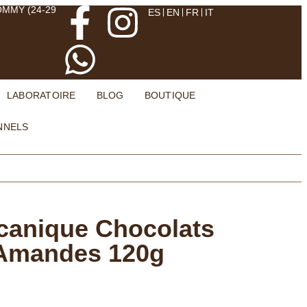
OMMY (24-29
ES
EN
FR
IT
LABORATOIRE
BLOG
BOUTIQUE
NNELS
canique Chocolats
 Amandes 120g