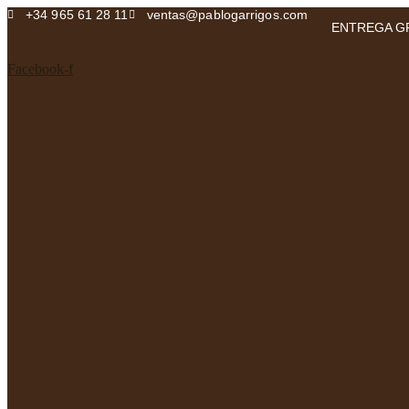
Ir
+34 965 61 28 11
ventas@pablogarrigos.com
ENTREGA GR
al
contenido
Facebook-f