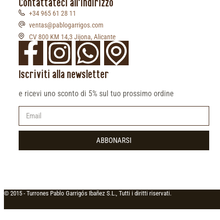
Contattateci all'indirizzo
+34 965 61 28 11
ventas@pablogarrigos.com
CV 800 KM 14,3 Jijona, Alicante
Iscriviti alla newsletter
e ricevi uno sconto di 5% sul tuo prossimo ordine
ABBONARSI
© 2015 -
Turrones Pablo Garrigós Ibañez S.L., Tutti i diritti riservati.