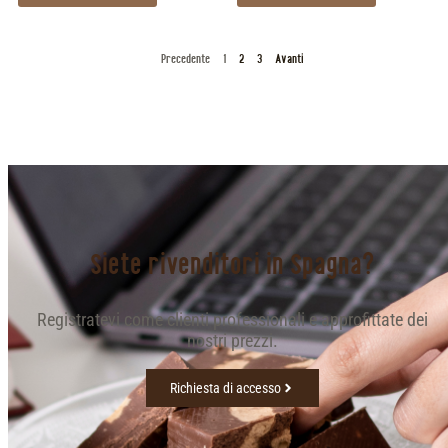
Precedente
1
2
3
Avanti
Siete rivenditori in Spagna?
Registratevi come clienti professionali e approfittate dei
nostri prezzi.
Richiesta di accesso