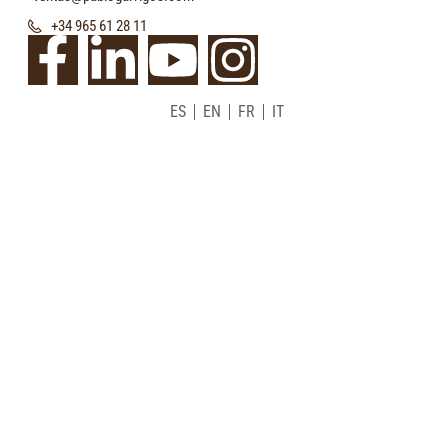
+34 965 61 28 11
ES
EN
FR
IT