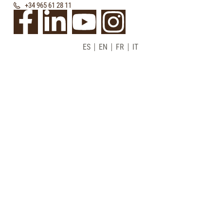
+34 965 61 28 11
ES
EN
FR
IT