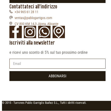
Contattateci all'indirizzo
+34 965 61 28 11
ventas@pablogarrigos.com
CV 800 KM 14,3 Jijona, Alicante
Iscriviti alla newsletter
e ricevi uno sconto di 5% sul tuo prossimo ordine
ABBONARSI
© 2015 -
Turrones Pablo Garrigós Ibañez S.L., Tutti i diritti riservati.