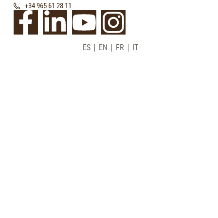
+34 965 61 28 11
ES
EN
FR
IT