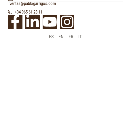
ventas@pablogarrigos.com
+34 965 61 28 11
ES
EN
FR
IT