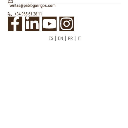
ventas@pablogarrigos.com
+34 965 61 28 11
ES
EN
FR
IT