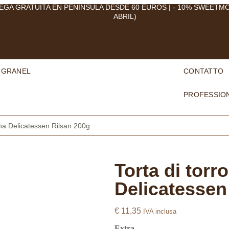
EGA GRATUITA EN PENÍNSULA DESDE 60 EUROS | - 10% SWEETM
ABRIL)
 GRANEL
CONTATTO
PROFESSION
ona Delicatessen Rilsan 200g
Torta di torr
Delicatessen
€
11,35
IVA inclusa
Extra