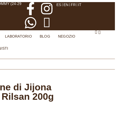
OMMY (24-29
ES
EN
FR
IT
LABORATORIO
BLOG
NEGOZIO
ISTI
one di Jijona
 Rilsan 200g