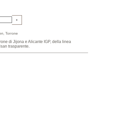
en
,
Torrone
rrone di Jijona e Alicante IGP, della linea
lsan trasparente.