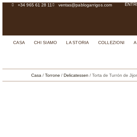
ENTR
+34 965 61 28 11
ventas@pablogarrigos.com
CASA
CHI SIAMO
LA STORIA
COLLEZIONI
A
Casa
/
Torrone
/
Delicatessen
/ Torta de Turrón de Jij