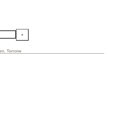
sen
,
Torrone