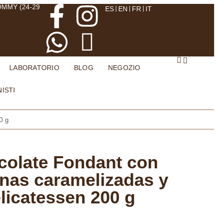
OMMY (24-29
ES
EN
FR
IT
LABORATORIO
BLOG
NEGOZIO
ISTI
0 g
colate Fondant con
nas caramelizadas y
elicatessen 200 g