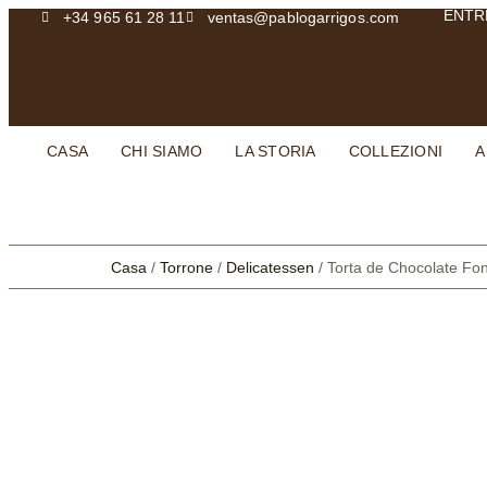
ENTR
+34 965 61 28 11
ventas@pablogarrigos.com
CASA
CHI SIAMO
LA STORIA
COLLEZIONI
A
Casa
/
Torrone
/
Delicatessen
/ Torta de Chocolate Fo