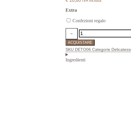
€
10,80
IVA inclusa
Extra
Confezioni regalo
ACQUISTARE
SKU
DETO06
Categorie
Delicates
Ingredienti