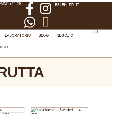
OMMY (24-29
ES
EN
FR
IT
LABORATORIO
BLOG
NEGOZIO
ISTI
FRUTTA