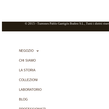
© 2015 -
Turrones Pablo Garrigós Ibañez S.L., Tutti i diritti riser
NEGOZIO
CHI SIAMO
LA STORIA
COLLEZIONI
LABORATORIO
BLOG