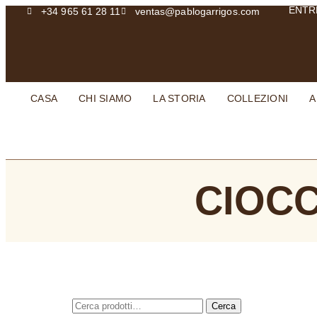
ENTR
+34 965 61 28 11
ventas@pablogarrigos.com
CASA
CHI SIAMO
LA STORIA
COLLEZIONI
A
CIOCC
Cerca