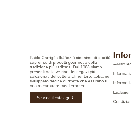
Info
Pablo Garrigós Ibáñez è sinonimo di qualità
suprema, di prodotti gourmet e della
Avviso le
tradizione più radicata. Dal 1988 siamo
presenti nelle vetrine dei negozi più
Informati
selezionati del settore alimentare, abbiamo
sviluppato decine di ricette che esaltano il
Informati
nostro carattere mediterraneo.
Esclusion
Scarica il catalogo
Condizioni