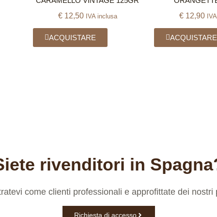
CARAMELLO VINTAGE 125GR
ORANGETTE
€
12,50
€
12,90
IVA inclusa
IVA
ACQUISTARE
ACQUISTAR
Siete rivenditori in Spagna
ratevi come clienti professionali e approfittate dei nostri 
Richiesta di accesso