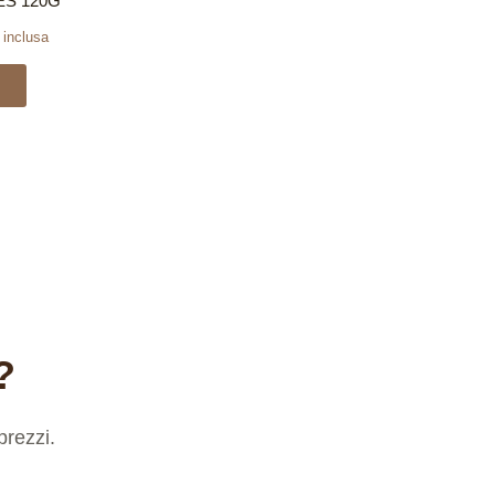
S 120G
 inclusa
E
?
prezzi.