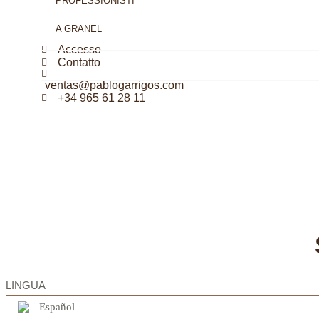
PROFESSIONISTI
A GRANEL
Accesso
Contatto
ventas@pablogarrigos.com
+34 965 61 28 11
LINGUA
Español