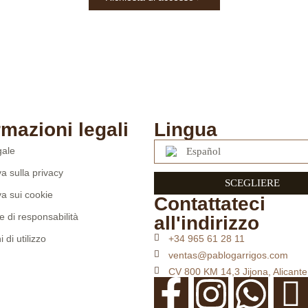
rmazioni legali
Lingua
gale
Español
va sulla privacy
SCEGLIERE
va sui cookie
Contattateci
e di responsabilità
all'indirizzo
 di utilizzo
+34 965 61 28 11
ventas@pablogarrigos.com
CV 800 KM 14,3 Jijona, Alicante